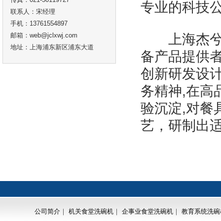
专业的科技
联系人：宋经理
手机：13761554897
邮箱：web@jclxwj.com
上海杰兮科
地址：上海浦东新区浦东大道
备产品提供
创新研发设
务精神,在
验沉淀,对
艺，研制出
公司简介
｜
机关食堂洗碗机
｜
企事业食堂洗碗机
｜
教育系统洗碗